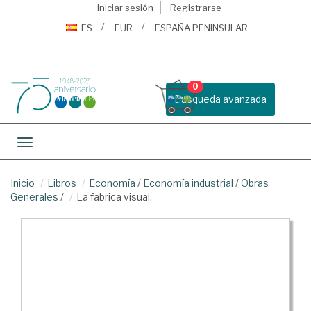
Iniciar sesión
Registrarse
ES
EUR
ESPAÑA PENINSULAR
0
Busqueda avanzada
Toggle navigation
Inicio
Libros
Economía
/
Economía industrial
/
Obras
Generales
/
La fabrica visual.