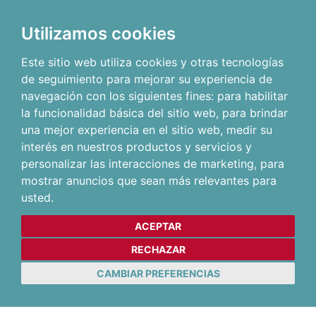
Utilizamos cookies
Este sitio web utiliza cookies y otras tecnologías
de seguimiento para mejorar su experiencia de
navegación con los siguientes fines:
para habilitar
la funcionalidad básica del sitio web
,
para brindar
una mejor experiencia en el sitio web
,
medir su
interés en nuestros productos y servicios y
personalizar las interacciones de marketing
,
para
mostrar anuncios que sean más relevantes para
usted
.
ACEPTAR
RECHAZAR
CAMBIAR PREFERENCIAS