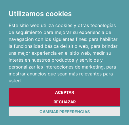
Utilizamos cookies
Este sitio web utiliza cookies y otras tecnologías
de seguimiento para mejorar su experiencia de
navegación con los siguientes fines:
para habilitar
la funcionalidad básica del sitio web
,
para brindar
una mejor experiencia en el sitio web
,
medir su
interés en nuestros productos y servicios y
personalizar las interacciones de marketing
,
para
mostrar anuncios que sean más relevantes para
usted
.
ACEPTAR
RECHAZAR
CAMBIAR PREFERENCIAS