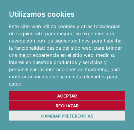
Utilizamos cookies
Este sitio web utiliza cookies y otras tecnologías
de seguimiento para mejorar su experiencia de
navegación con los siguientes fines:
para habilitar
la funcionalidad básica del sitio web
,
para brindar
una mejor experiencia en el sitio web
,
medir su
interés en nuestros productos y servicios y
personalizar las interacciones de marketing
,
para
mostrar anuncios que sean más relevantes para
usted
.
ACEPTAR
RECHAZAR
CAMBIAR PREFERENCIAS