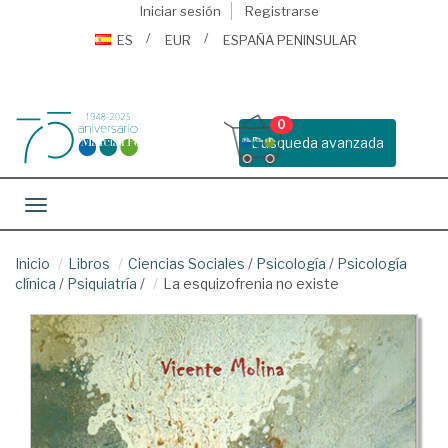
Iniciar sesión
Registrarse
ES
EUR
ESPAÑA PENINSULAR
0
Busqueda avanzada
Toggle navigation
Inicio
Libros
Ciencias Sociales
/
Psicología
/
Psicología
clínica
/
Psiquiatría
/
La esquizofrenia no existe