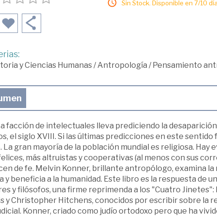
Sin Stock. Disponible en 7/10 día
rias:
toria y Ciencias Humanas
/
Antropología
/
Pensamiento antr
umen
a facción de intelectuales lleva prediciendo la desaparición de
, el siglo XVIII. Si las últimas predicciones en este sentido
. La gran mayoría de la población mundial es religiosa. Hay 
elices, más altruistas y cooperativas (al menos con sus corr
en de fe. Melvin Konner, brillante antropólogo, examina la 
 y beneficia a la humanidad. Este libro es la respuesta de un 
es y filósofos, una firme reprimenda a los "Cuatro Jinetes"
s y Christopher Hitchens, conocidos por escribir sobre la r
dicial. Konner, criado como judío ortodoxo pero que ha vivido 