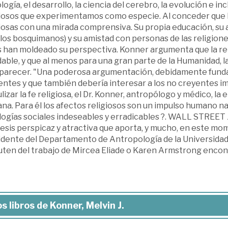
logía, el desarrollo, la ciencia del cerebro, la evolución e i
giosos que experimentamos como especie. Al conceder que la
iosas con una mirada comprensiva. Su propia educación, su 
 los bosquimanos) y su amistad con personas de las religione
s han moldeado su perspectiva. Konner argumenta que la re
able, y que al menos para una gran parte de la Humanidad, la
parecer. "Una poderosa argumentación, debidamente fundad
entes y que también debería interesar a los no creyentes i
ulizar la fe religiosa, el Dr. Konner, antropólogo y médico, 
a. Para él los afectos religiosos son un impulso humano na
logías sociales indeseables y erradicables ?. WALL STREET
tesis perspicaz y atractiva que aporta, y mucho, en este m
idente del Departamento de Antropología de la Universidad
uten del trabajo de Mircea Eliade o Karen Armstrong encont
s libros de Konner, Melvin J.