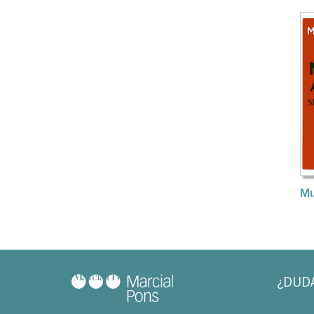
Mu
¿DUD