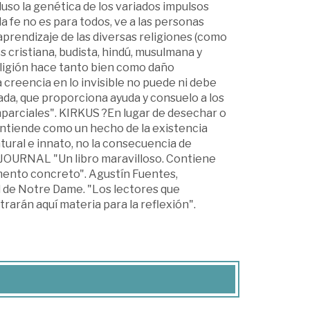
ncluso la genética de los variados impulsos
 fe no es para todos, ve a las personas
aprendizaje de las diversas religiones (como
s cristiana, budista, hindú, musulmana y
ligión hace tanto bien como daño
 creencia en lo invisible no puede ni debe
a, que proporciona ayuda y consuelo a los
mparciales". KIRKUS ?En lugar de desechar o
la entiende como un hecho de la existencia
tural e innato, no la consecuencia de
 JOURNAL "Un libro maravilloso. Contiene
omento concreto". Agustín Fuentes,
 de Notre Dame. "Los lectores que
rarán aquí materia para la reflexión".