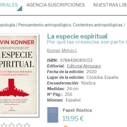
ORIALES
AGENCIA
SUSCRIPCIONES
NUESTRAS
LI
opología
/
Pensamiento antropológico. Corrientes antropológicas
/
La especie espiritual
Por qué las creencias son parte
Konner, Melvin J.
ISBN:
9788418089053
Editorial:
Editorial Almuzara
Fecha de la edición:
2020
Lugar de la edición:
Córdoba. España
Encuadernación:
Rústica
Medidas:
24 cm
Nº Pág.:
256
Idiomas:
Español
Papel: Rústica
19,95 €