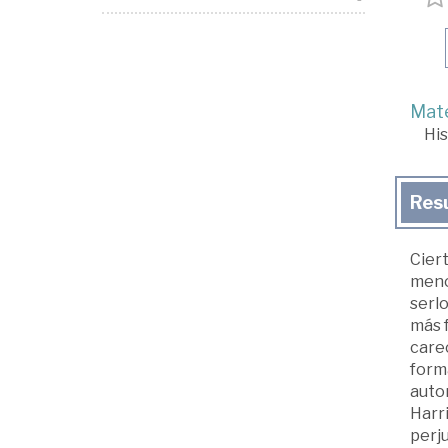
Mate
His
Res
Ciert
menos
serlo
más f
carec
forma
autor
Harri
perju