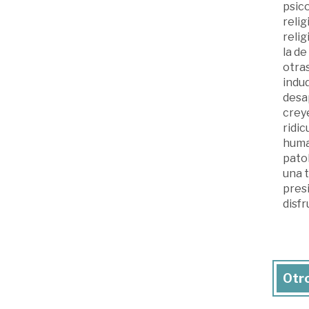
psico
reli
relig
la de
otra
indud
desa
crey
ridic
human
pato
una 
pres
disfr
Otro