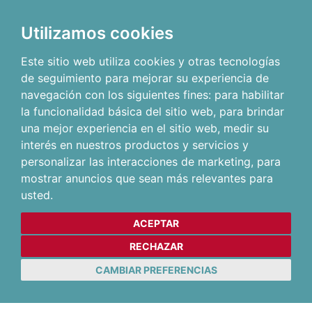
Utilizamos cookies
Este sitio web utiliza cookies y otras tecnologías
de seguimiento para mejorar su experiencia de
navegación con los siguientes fines:
para habilitar
la funcionalidad básica del sitio web
,
para brindar
una mejor experiencia en el sitio web
,
medir su
interés en nuestros productos y servicios y
personalizar las interacciones de marketing
,
para
mostrar anuncios que sean más relevantes para
usted
.
ACEPTAR
RECHAZAR
CAMBIAR PREFERENCIAS