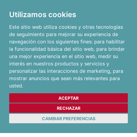
Utilizamos cookies
Este sitio web utiliza cookies y otras tecnologías
de seguimiento para mejorar su experiencia de
navegación con los siguientes fines:
para habilitar
la funcionalidad básica del sitio web
,
para brindar
una mejor experiencia en el sitio web
,
medir su
interés en nuestros productos y servicios y
personalizar las interacciones de marketing
,
para
mostrar anuncios que sean más relevantes para
usted
.
ACEPTAR
RECHAZAR
CAMBIAR PREFERENCIAS