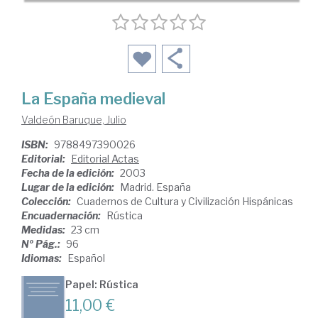
La España medieval
Valdeón Baruque, Julio
ISBN:
9788497390026
Editorial:
Editorial Actas
Fecha de la edición:
2003
Lugar de la edición:
Madrid. España
Colección:
Cuadernos de Cultura y Civilización Hispánicas
Encuadernación:
Rústica
Medidas:
23 cm
Nº Pág.:
96
Idiomas:
Español
Papel: Rústica
11,00 €