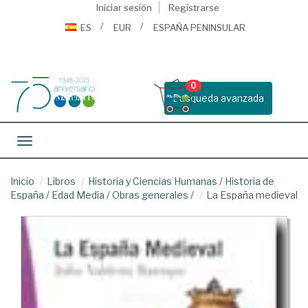
Iniciar sesión
Registrarse
ES
EUR
ESPAÑA PENINSULAR
0
Busqueda avanzada
Toggle navigation
Inicio
Libros
Historia y Ciencias Humanas
/
Historia de
España
/
Edad Media
/
Obras generales
/
La España medieval