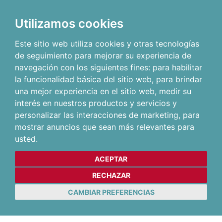
Utilizamos cookies
Este sitio web utiliza cookies y otras tecnologías
de seguimiento para mejorar su experiencia de
navegación con los siguientes fines:
para habilitar
la funcionalidad básica del sitio web
,
para brindar
una mejor experiencia en el sitio web
,
medir su
interés en nuestros productos y servicios y
personalizar las interacciones de marketing
,
para
mostrar anuncios que sean más relevantes para
usted
.
ACEPTAR
RECHAZAR
CAMBIAR PREFERENCIAS