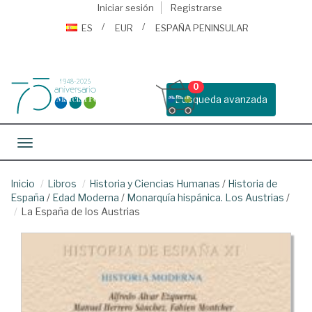
Iniciar sesión
Registrarse
ES
EUR
ESPAÑA PENINSULAR
0
Busqueda avanzada
Toggle navigation
Inicio
Libros
Historia y Ciencias Humanas
/
Historia de
España
/
Edad Moderna
/
Monarquía hispánica. Los Austrias
/
La España de los Austrias