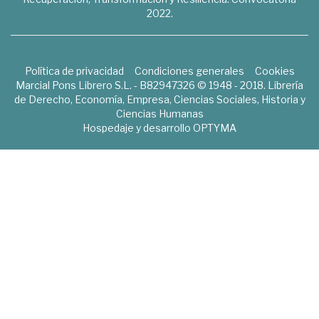
2022.
Política de privacidad
Condiciones generales
Cookies
Marcial Pons Librero S.L. - B82947326 © 1948 - 2018. Librería
de Derecho, Economía, Empresa, Ciencias Sociales, Historia y
Ciencias Humanas
Hospedaje y desarrollo
OPTYMA