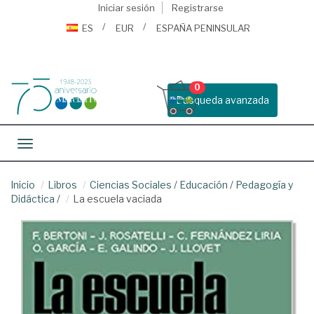
Iniciar sesión
Registrarse
ES
EUR
ESPAÑA PENINSULAR
0
Busqueda avanzada
Toggle navigation
Inicio
Libros
Ciencias Sociales
/
Educación
/
Pedagogía y
Didáctica
/
La escuela vaciada