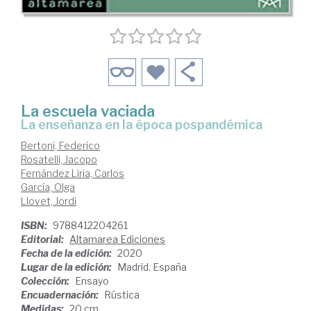
La escuela vaciada
la enseñanza en la época pospandémica
Bertoni, Federico
Rosatelli, Jacopo
Fernández Liria, Carlos
García, Olga
Llovet, Jordi
ISBN:
9788412204261
Editorial:
Altamarea Ediciones
Fecha de la edición:
2020
Lugar de la edición:
Madrid. España
Colección:
Ensayo
Encuadernación:
Rústica
Medidas:
20 cm