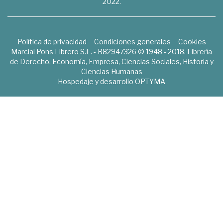
2022.
Política de privacidad
Condiciones generales
Cookies
Marcial Pons Librero S.L. - B82947326 © 1948 - 2018. Librería
de Derecho, Economía, Empresa, Ciencias Sociales, Historia y
Ciencias Humanas
Hospedaje y desarrollo
OPTYMA