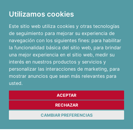
Utilizamos cookies
Este sitio web utiliza cookies y otras tecnologías
de seguimiento para mejorar su experiencia de
navegación con los siguientes fines:
para habilitar
la funcionalidad básica del sitio web
,
para brindar
una mejor experiencia en el sitio web
,
medir su
interés en nuestros productos y servicios y
personalizar las interacciones de marketing
,
para
mostrar anuncios que sean más relevantes para
usted
.
ACEPTAR
RECHAZAR
CAMBIAR PREFERENCIAS