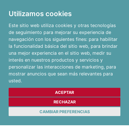
Utilizamos cookies
Este sitio web utiliza cookies y otras tecnologías
de seguimiento para mejorar su experiencia de
navegación con los siguientes fines:
para habilitar
la funcionalidad básica del sitio web
,
para brindar
una mejor experiencia en el sitio web
,
medir su
interés en nuestros productos y servicios y
personalizar las interacciones de marketing
,
para
mostrar anuncios que sean más relevantes para
usted
.
ACEPTAR
RECHAZAR
CAMBIAR PREFERENCIAS