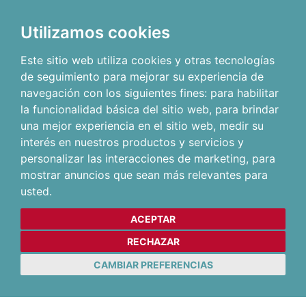
Utilizamos cookies
Este sitio web utiliza cookies y otras tecnologías
de seguimiento para mejorar su experiencia de
navegación con los siguientes fines:
para habilitar
la funcionalidad básica del sitio web
,
para brindar
una mejor experiencia en el sitio web
,
medir su
interés en nuestros productos y servicios y
personalizar las interacciones de marketing
,
para
mostrar anuncios que sean más relevantes para
usted
.
ACEPTAR
RECHAZAR
CAMBIAR PREFERENCIAS