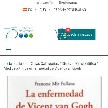
Iniciar sesión
Registrarse
ES
EUR
ESPAÑA PENINSULAR
0
Busqueda avanzada
Toggle navigation
Inicio
Libros
Otras Categorías
/
Divulgación científica
/
Medicina
/
La enfermedad de Vicent van Gogh