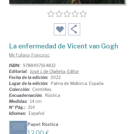
La enfermedad de Vicent van Gogh
Mir Fullana, Francesc
ISBN:
9788497164832
Editorial:
José J. de Olañeta, Editor
Fecha de la edición:
2022
Lugar de la edición:
Palma de Mallorca. España
Colección:
Centellas
Encuadernación:
Rústica
Medidas:
14 cm
Nº Pág.:
314
Idiomas:
Español
Papel: Rústica
12,00 €