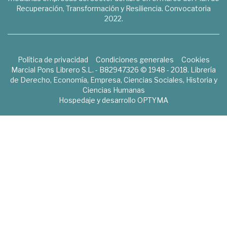
Recuperación, Transformación y Resiliencia. Convocatoria
2022.
Política de privacidad
Condiciones generales
Cookies
Marcial Pons Librero S.L. - B82947326 © 1948 - 2018. Librería
de Derecho, Economía, Empresa, Ciencias Sociales, Historia y
Ciencias Humanas
Hospedaje y desarrollo
OPTYMA