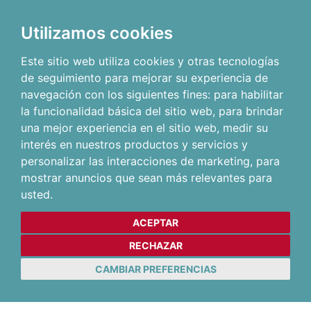
Utilizamos cookies
Este sitio web utiliza cookies y otras tecnologías
de seguimiento para mejorar su experiencia de
navegación con los siguientes fines:
para habilitar
la funcionalidad básica del sitio web
,
para brindar
una mejor experiencia en el sitio web
,
medir su
interés en nuestros productos y servicios y
personalizar las interacciones de marketing
,
para
mostrar anuncios que sean más relevantes para
usted
.
ACEPTAR
RECHAZAR
CAMBIAR PREFERENCIAS