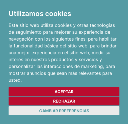
Utilizamos cookies
Este sitio web utiliza cookies y otras tecnologías
de seguimiento para mejorar su experiencia de
navegación con los siguientes fines:
para habilitar
la funcionalidad básica del sitio web
,
para brindar
una mejor experiencia en el sitio web
,
medir su
interés en nuestros productos y servicios y
personalizar las interacciones de marketing
,
para
mostrar anuncios que sean más relevantes para
usted
.
ACEPTAR
RECHAZAR
CAMBIAR PREFERENCIAS