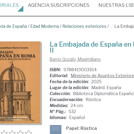
ORIALES
AGENCIA
SUSCRIPCIONES
NUESTRAS
LI
oria de España
/
Edad Moderna
/
Relaciones exteriores
/
La Embaja
La Embajada de España en R
II
Barrio Gozalo, Maximiliano
ISBN:
9788419003164
Editorial:
Ministerio de Asuntos Exterior
Fecha de la edición:
2025
Lugar de la edición:
Madrid. España
Colección:
Biblioteca Diplomática Españo
Encuadernación:
Rústica
Medidas:
24 cm
Nº Pág.:
532
Idiomas:
Español
Papel: Rústica