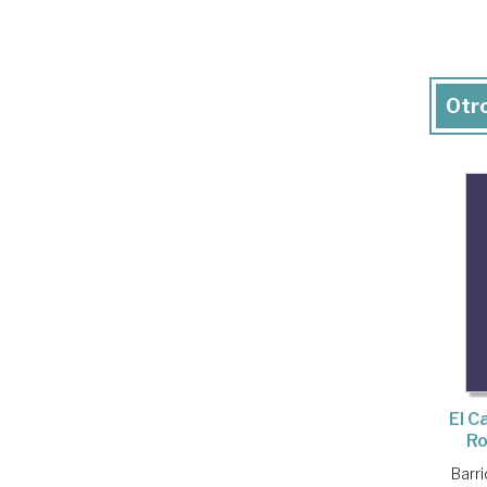
Otro
El C
Ro
Barri