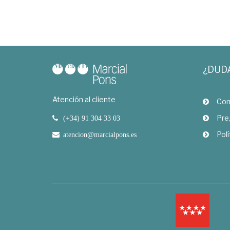
¿DUD
Atención al cliente
Com
Pre
(+34) 91 304 33 03
Polí
atencion@marcialpons.es