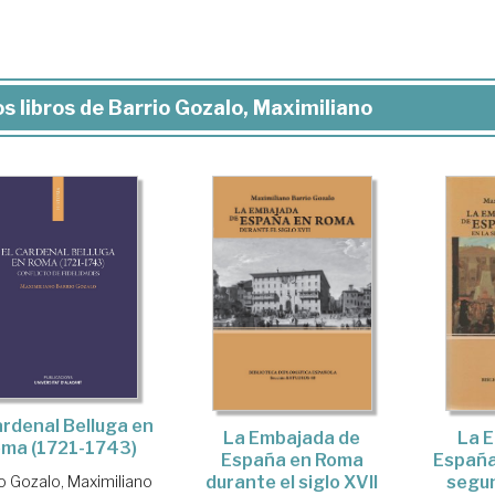
s libros de Barrio Gozalo, Maximiliano
ardenal Belluga en
La 
La Embajada de
ma (1721-1743)
España
España en Roma
segun
o Gozalo, Maximiliano
durante el siglo XVII