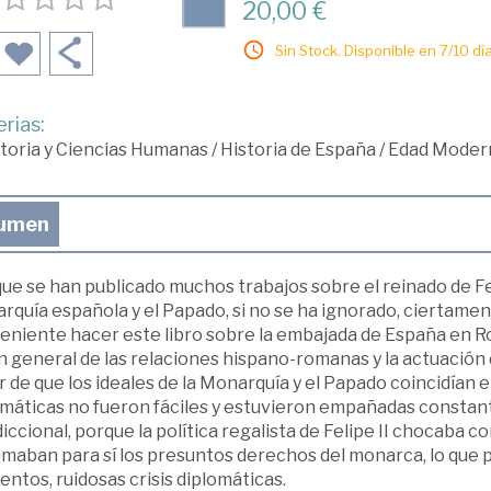
20,00 €
Sin Stock. Disponible en 7/10 día
rias:
toria y Ciencias Humanas
/
Historia de España
/
Edad Moder
umen
e se han publicado muchos trabajos sobre el reinado de Feli
quía española y el Papado, si no se ha ignorado, ciertament
eniente hacer este libro sobre la embajada de España en R
n general de las relaciones hispano-romanas y la actuación 
 de que los ideales de la Monarquía y el Papado coincidían e
omáticas no fueron fáciles y estuvieron empañadas consta
diccional, porque la política regalista de Felipe II chocaba c
maban para sí los presuntos derechos del monarca, lo que p
tos, ruidosas crisis diplomáticas.