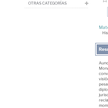
OTRAS CATEGORÍAS
Mate
His
Res
Aunqu
Monar
conv
visió
pesar
dipl
juris
recla
momen