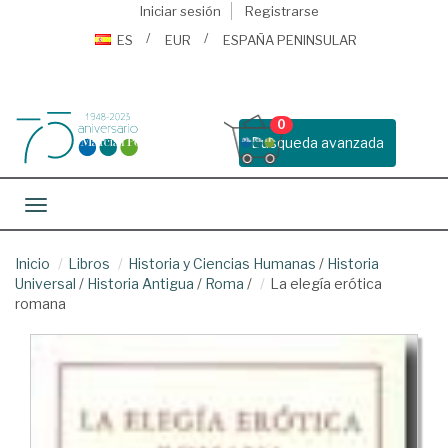
Iniciar sesión
Registrarse
ES
EUR
ESPAÑA PENINSULAR
0
Busqueda avanzada
Toggle navigation
Inicio
Libros
Historia y Ciencias Humanas
/
Historia
Universal
/
Historia Antigua
/
Roma
/
La elegía erótica
romana