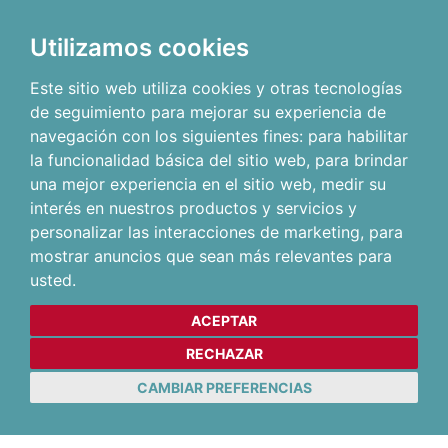
Utilizamos cookies
Este sitio web utiliza cookies y otras tecnologías
de seguimiento para mejorar su experiencia de
navegación con los siguientes fines:
para habilitar
la funcionalidad básica del sitio web
,
para brindar
una mejor experiencia en el sitio web
,
medir su
interés en nuestros productos y servicios y
personalizar las interacciones de marketing
,
para
mostrar anuncios que sean más relevantes para
usted
.
ACEPTAR
RECHAZAR
CAMBIAR PREFERENCIAS