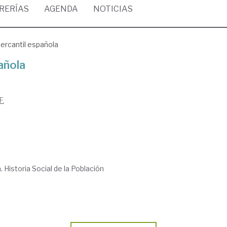
BRERÍAS
AGENDA
NOTICIAS
rcantil española
añola
F.
 Historia Social de la Población