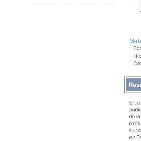
Mate
Ec
His
Co
Res
El co
pudi
de la
exclu
su c
en Es