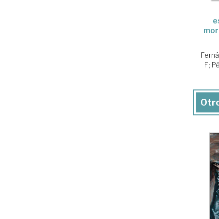
e
mor
Fern
F.
;
Pé
Otro