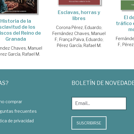
Esclavas, horras y
El d
libres
Historia de la
tráfico 
sclavitud de los
Corona Pérez, Eduardo
;
mo
iscos del Reino de
Fernández Chaves, Manuel
Fernánde
Granada
F.
;
França Paiva, Eduardo
;
F.
;
Pérez
Pérez García, Rafael M.
ández Chaves, Manuel
rez García, Rafael M.
AS?
BOLETÍN DE NOVEDAD
o comprar
guntas frecuentes
tica de privacidad
SUSCRIBIRSE