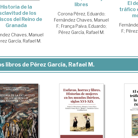
El d
libres
Historia de la
tráfico 
sclavitud de los
Corona Pérez, Eduardo
;
mo
iscos del Reino de
Fernández Chaves, Manuel
Fernánde
Granada
F.
;
França Paiva, Eduardo
;
F.
;
Pérez
Pérez García, Rafael M.
ández Chaves, Manuel
rez García, Rafael M.
s libros de Pérez García, Rafael M.