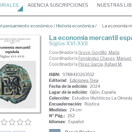
ORIALES
AGENCIA
SUSCRIPCIONES
NUESTRAS
LI
del pensamiento económico
/
Historia económica
/
La economía me
La economía mercantil esp
Siglos XVI-XVII
Coordinador/a
Grove-Gordillo, María
Coordinador/a
Fernández Chaves, Manuel 
Coordinador/a
Pérez García, Rafael M.
ISBN:
9788410263512
Editorial:
Ediciones Trea
Fecha de la edición:
2024
Lugar de la edición:
Gijón. España
Colección:
Estudios Históricos La Olmeda.
Encuadernación:
Rústica
Medidas:
24 cm
Nº Pág.:
262
Idiomas:
Español