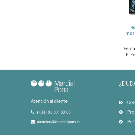
e
mor
Fern
F.
;
Pé
¿DUD
Atención al cliente
Com
Pre
(+34) 91 304 33 03
Polí
atencion@marcialpons.es