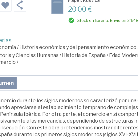
Papel: Rústica
20,00 €
Stock en librería. Envío en 24/4
rias:
onomía
/
Historia económica y del pensamiento económico
toria y Ciencias Humanas
/
Historia de España
/
Edad Moder
mercio
/
umen
mercio durante los siglos modernos se caracterizó por una 
endo apreciarse el establecimiento temprano de complejas
 Península Ibérica. Por otra parte, el comercio en sí compor
sivamente a las mercancías, dependiendo de estructuras ins
onsecución. Con esta obra pretendemos mostrar diferentes 
paña durante los primeros siglos modernos (siglos XVI-XVII