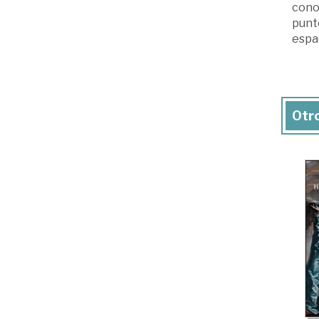
cono
punto
espac
Otro