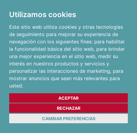
Utilizamos cookies
Este sitio web utiliza cookies y otras tecnologías
de seguimiento para mejorar su experiencia de
navegación con los siguientes fines:
para habilitar
la funcionalidad básica del sitio web
,
para brindar
una mejor experiencia en el sitio web
,
medir su
interés en nuestros productos y servicios y
personalizar las interacciones de marketing
,
para
mostrar anuncios que sean más relevantes para
usted
.
ACEPTAR
RECHAZAR
CAMBIAR PREFERENCIAS