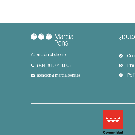
¿DUD
Atención al cliente
Com
Pre
(+34) 91 304 33 03
Polí
atencion@marcialpons.es