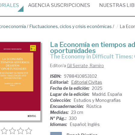
ORIALES
AGENCIA
SUSCRIPCIONES
NUESTRAS
LI
croeconomía
/
Fluctuaciones, ciclos y crisis económicas
/
La Econ
La Economía en tiempos ad
oportunidades
The Economy in Difficult Times
Editor/a
Gil Serrate, Ramiro
ISBN:
9788410853102
Editorial:
Editorial Civitas
Fecha de la edición:
2025
Lugar de la edición:
Madrid. España
Colección:
Estudios y Monografías
Encuadernación:
Rústica
Medidas:
23 cm
Nº Pág.:
330
Idiomas:
Español; Inglés