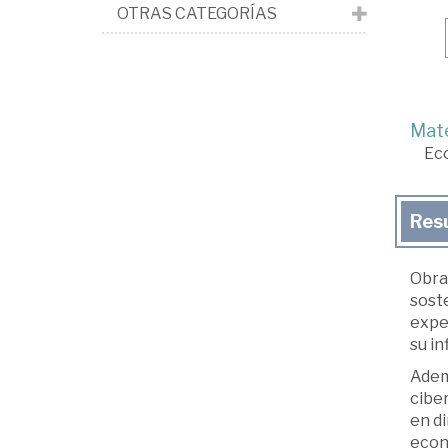
OTRAS CATEGORÍAS
Mate
Ec
Res
Obra
soste
exper
su in
Adem
ciber
en d
econ