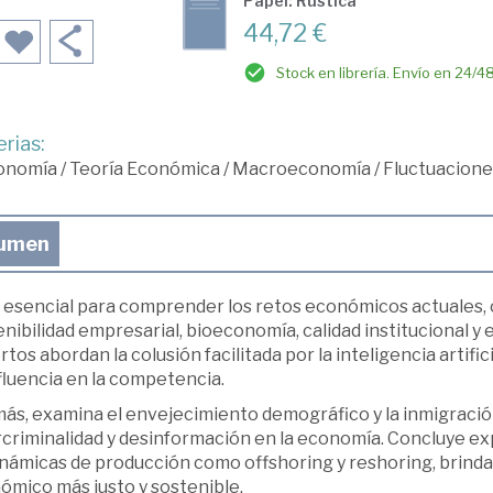
Papel: Rústica
44,72 €
Stock en librería. Envío en 24/4
rias:
onomía
/
Teoría Económica
/
Macroeconomía
/
Fluctuaciones
umen
 esencial para comprender los retos económicos actuales, o
nibilidad empresarial, bioeconomía, calidad institucional y 
tos abordan la colusión facilitada por la inteligencia artifici
fluencia en la competencia.
ás, examina el envejecimiento demográfico y la inmigración
criminalidad y desinformación en la economía. Concluye exp
inámicas de producción como offshoring y reshoring, brind
ómico más justo y sostenible.