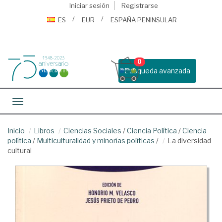
Iniciar sesión
Registrarse
ES
EUR
ESPAÑA PENINSULAR
0
Busqueda avanzada
Toggle navigation
Inicio
Libros
Ciencias Sociales
/
Ciencia Política
/
Ciencia
política
/
Multiculturalidad y minorías políticas
/
La diversidad
cultural