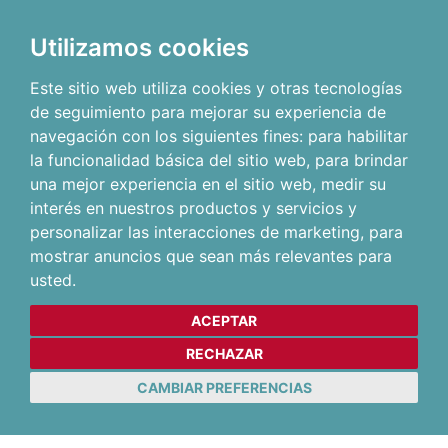
Utilizamos cookies
Este sitio web utiliza cookies y otras tecnologías
de seguimiento para mejorar su experiencia de
navegación con los siguientes fines:
para habilitar
la funcionalidad básica del sitio web
,
para brindar
una mejor experiencia en el sitio web
,
medir su
interés en nuestros productos y servicios y
personalizar las interacciones de marketing
,
para
mostrar anuncios que sean más relevantes para
usted
.
ACEPTAR
RECHAZAR
CAMBIAR PREFERENCIAS