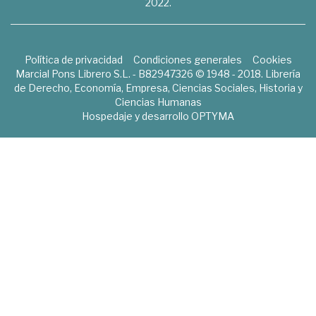
2022.
Política de privacidad
Condiciones generales
Cookies
Marcial Pons Librero S.L. - B82947326 © 1948 - 2018. Librería
de Derecho, Economía, Empresa, Ciencias Sociales, Historia y
Ciencias Humanas
Hospedaje y desarrollo
OPTYMA