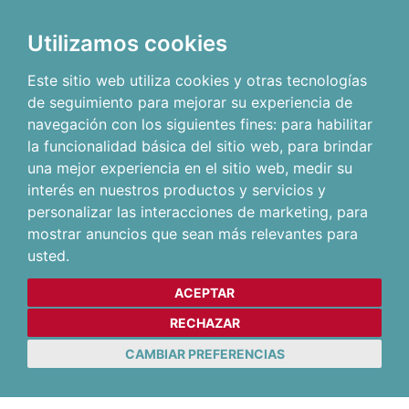
Utilizamos cookies
Este sitio web utiliza cookies y otras tecnologías
de seguimiento para mejorar su experiencia de
navegación con los siguientes fines:
para habilitar
la funcionalidad básica del sitio web
,
para brindar
una mejor experiencia en el sitio web
,
medir su
interés en nuestros productos y servicios y
personalizar las interacciones de marketing
,
para
mostrar anuncios que sean más relevantes para
usted
.
ACEPTAR
RECHAZAR
CAMBIAR PREFERENCIAS