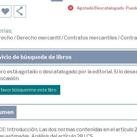
Agotado/Descatalogado. Puede 
rias:
recho
/
Derecho mercantil
/
Contratos mercantiles
/
Contra
vicio de búsqueda de libros
bro está agotado o descatalogado por la editorial. Si lo des
 ocasión.
r favor búsquenme este libro
umen
E: Introducción. Las dos normas contenidas en el artículo 26
as estimadas. Análisis del artículo 28 LCS.