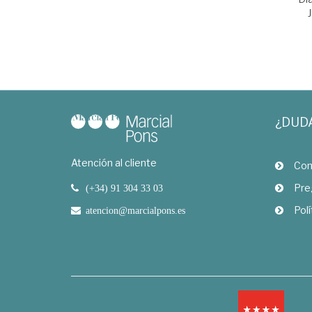
¿DUD
Atención al cliente
Com
Pre
(+34) 91 304 33 03
Polí
atencion@marcialpons.es