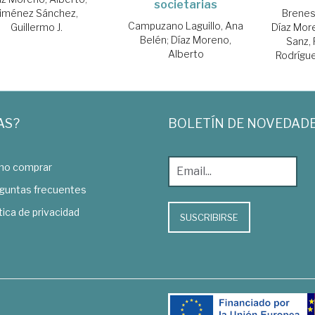
societarias
Jiménez Sánchez,
Brenes
Campuzano Laguillo, Ana
Guillermo J.
Díaz Mor
Belén
;
Díaz Moreno,
Sanz, 
Alberto
Rodrígu
AS?
BOLETÍN DE NOVEDAD
o comprar
guntas frecuentes
tica de privacidad
SUSCRIBIRSE