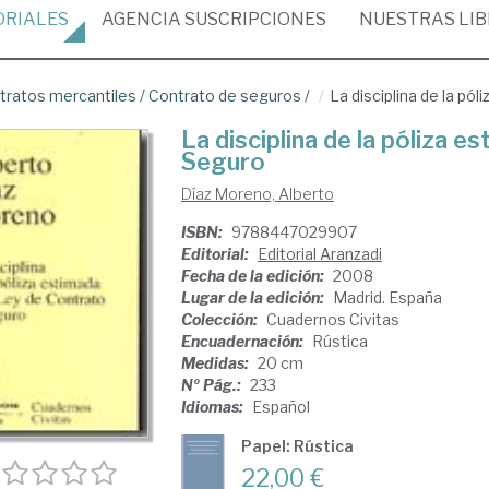
ORIALES
AGENCIA
SUSCRIPCIONES
NUESTRAS
LI
tratos mercantiles
/
Contrato de seguros
/
La disciplina de la pó
La disciplina de la póliza e
Seguro
Díaz Moreno, Alberto
ISBN:
9788447029907
Editorial:
Editorial Aranzadi
Fecha de la edición:
2008
Lugar de la edición:
Madrid. España
Colección:
Cuadernos Civitas
Encuadernación:
Rústica
Medidas:
20 cm
Nº Pág.:
233
Idiomas:
Español
Papel: Rústica
22,00 €