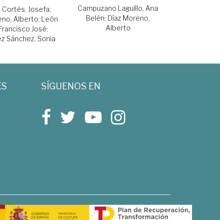
Campuzano Laguillo, Ana
 Cortés, Josefa
;
Belén
;
Díaz Moreno,
eno, Alberto
;
León
Alberto
Francisco José
;
ez Sánchez, Sonia
ES
SÍGUENOS EN