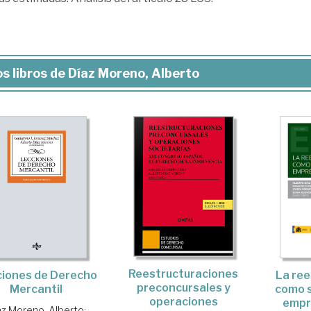
s libros de Díaz Moreno, Alberto
Reestructuraciones
iones de Derecho
La ree
preconcursales y
Mercantil
como s
operaciones
empr
az Moreno, Alberto
;