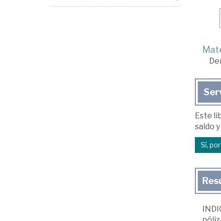
Mate
De
Ser
Este li
saldo y
Sí, po
Res
INDIC
póliz