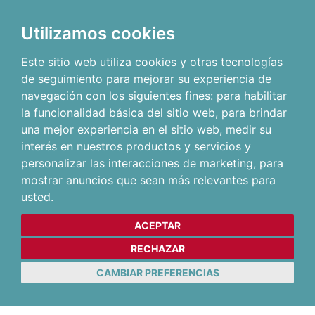
Utilizamos cookies
Este sitio web utiliza cookies y otras tecnologías
de seguimiento para mejorar su experiencia de
navegación con los siguientes fines:
para habilitar
la funcionalidad básica del sitio web
,
para brindar
una mejor experiencia en el sitio web
,
medir su
interés en nuestros productos y servicios y
personalizar las interacciones de marketing
,
para
mostrar anuncios que sean más relevantes para
usted
.
ACEPTAR
RECHAZAR
CAMBIAR PREFERENCIAS