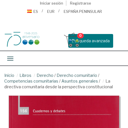
Iniciar sesión
Registrarse
ES
EUR
ESPAÑA PENINSULAR
0
Busqueda avanzada
Toggle navigation
Inicio
Libros
Derecho
/
Derecho comunitario
/
Competencias comunitarias
/
Asuntos generales
/
La
directiva comunitaria desde la perspectiva constitucional