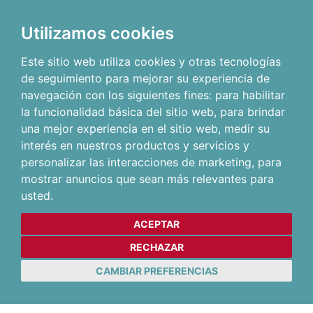
Utilizamos cookies
Este sitio web utiliza cookies y otras tecnologías
de seguimiento para mejorar su experiencia de
navegación con los siguientes fines:
para habilitar
la funcionalidad básica del sitio web
,
para brindar
una mejor experiencia en el sitio web
,
medir su
interés en nuestros productos y servicios y
personalizar las interacciones de marketing
,
para
mostrar anuncios que sean más relevantes para
usted
.
ACEPTAR
RECHAZAR
CAMBIAR PREFERENCIAS