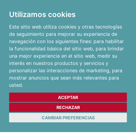
Utilizamos cookies
Este sitio web utiliza cookies y otras tecnologías
de seguimiento para mejorar su experiencia de
navegación con los siguientes fines:
para habilitar
la funcionalidad básica del sitio web
,
para brindar
una mejor experiencia en el sitio web
,
medir su
interés en nuestros productos y servicios y
personalizar las interacciones de marketing
,
para
mostrar anuncios que sean más relevantes para
usted
.
ACEPTAR
RECHAZAR
CAMBIAR PREFERENCIAS