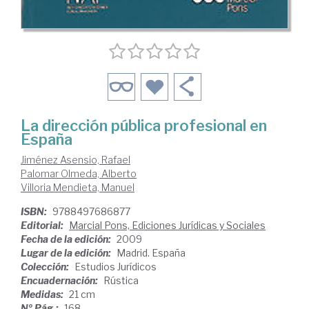
La dirección pública profesional en
España
Jiménez Asensio, Rafael
Palomar Olmeda, Alberto
Villoria Mendieta, Manuel
ISBN:
9788497686877
Editorial:
Marcial Pons, Ediciones Jurídicas y Sociales
Fecha de la edición:
2009
Lugar de la edición:
Madrid. España
Colección:
Estudios Jurídicos
Encuadernación:
Rústica
Medidas:
21 cm
Nº Pág.:
168