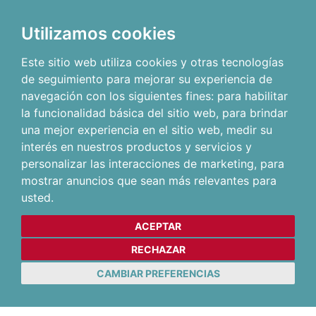
Utilizamos cookies
Este sitio web utiliza cookies y otras tecnologías
de seguimiento para mejorar su experiencia de
navegación con los siguientes fines:
para habilitar
la funcionalidad básica del sitio web
,
para brindar
una mejor experiencia en el sitio web
,
medir su
interés en nuestros productos y servicios y
personalizar las interacciones de marketing
,
para
mostrar anuncios que sean más relevantes para
usted
.
ACEPTAR
RECHAZAR
CAMBIAR PREFERENCIAS