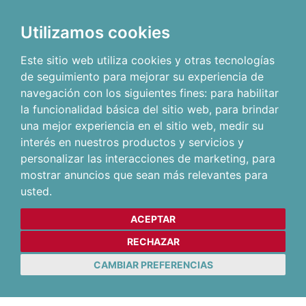
Utilizamos cookies
Este sitio web utiliza cookies y otras tecnologías
de seguimiento para mejorar su experiencia de
navegación con los siguientes fines:
para habilitar
la funcionalidad básica del sitio web
,
para brindar
una mejor experiencia en el sitio web
,
medir su
interés en nuestros productos y servicios y
personalizar las interacciones de marketing
,
para
mostrar anuncios que sean más relevantes para
usted
.
ACEPTAR
RECHAZAR
CAMBIAR PREFERENCIAS