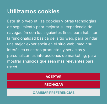
Utilizamos cookies
Este sitio web utiliza cookies y otras tecnologías
de seguimiento para mejorar su experiencia de
navegación con los siguientes fines:
para habilitar
la funcionalidad básica del sitio web
,
para brindar
una mejor experiencia en el sitio web
,
medir su
interés en nuestros productos y servicios y
personalizar las interacciones de marketing
,
para
mostrar anuncios que sean más relevantes para
usted
.
ACEPTAR
RECHAZAR
CAMBIAR PREFERENCIAS