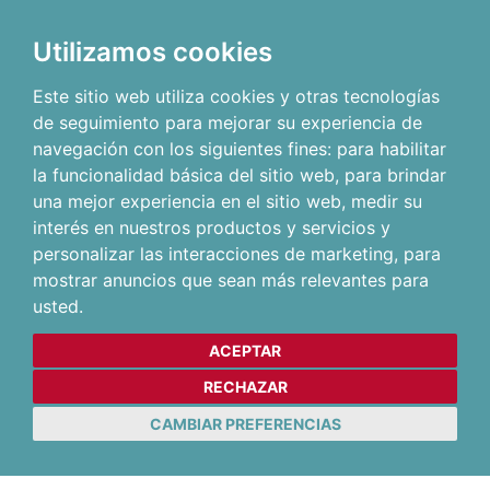
Utilizamos cookies
Este sitio web utiliza cookies y otras tecnologías
de seguimiento para mejorar su experiencia de
navegación con los siguientes fines:
para habilitar
la funcionalidad básica del sitio web
,
para brindar
una mejor experiencia en el sitio web
,
medir su
interés en nuestros productos y servicios y
personalizar las interacciones de marketing
,
para
mostrar anuncios que sean más relevantes para
usted
.
ACEPTAR
RECHAZAR
CAMBIAR PREFERENCIAS