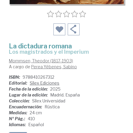
La dictadura romana
Los magistrados y el Imperium
Mommsen, Theodor (1817-1903)
A cargo de
Perea Yébenes, Sabino
ISBN:
9788410267312
Editorial:
Sílex Ediciones
Fecha de la edición:
2025
Lugar de la edición:
Madrid. España
Colección:
Sílex Universidad
Encuadernación:
Rústica
Medidas:
24 cm
Nº Pág.:
410
Idiomas:
Español