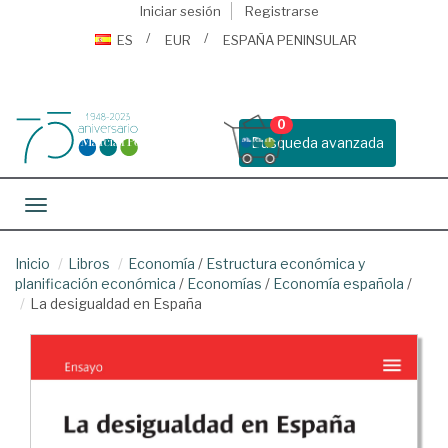
Iniciar sesión
Registrarse
ES
EUR
ESPAÑA PENINSULAR
0
Busqueda avanzada
Toggle navigation
Inicio
Libros
Economía
/
Estructura económica y
planificación económica
/
Economías
/
Economía española
/
La desigualdad en España