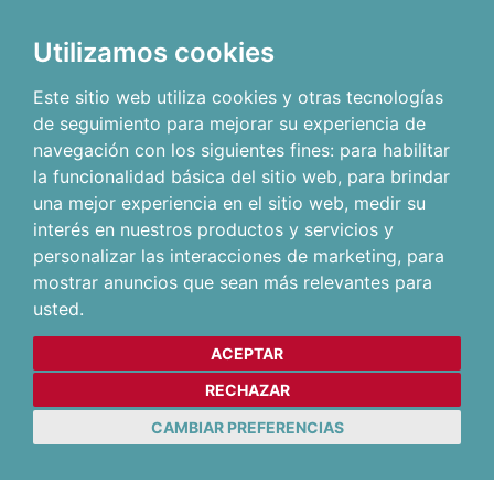
Utilizamos cookies
Este sitio web utiliza cookies y otras tecnologías
de seguimiento para mejorar su experiencia de
navegación con los siguientes fines:
para habilitar
la funcionalidad básica del sitio web
,
para brindar
una mejor experiencia en el sitio web
,
medir su
interés en nuestros productos y servicios y
personalizar las interacciones de marketing
,
para
mostrar anuncios que sean más relevantes para
usted
.
ACEPTAR
RECHAZAR
CAMBIAR PREFERENCIAS