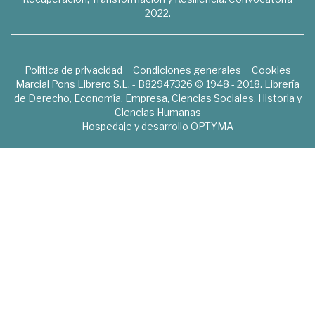
2022.
Política de privacidad
Condiciones generales
Cookies
Marcial Pons Librero S.L. - B82947326 © 1948 - 2018. Librería
de Derecho, Economía, Empresa, Ciencias Sociales, Historia y
Ciencias Humanas
Hospedaje y desarrollo
OPTYMA