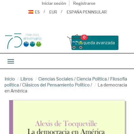
Iniciar sesión
Registrarse
ES
EUR
ESPAÑA PENINSULAR
0
Busqueda avanzada
Toggle navigation
Inicio
Libros
Ciencias Sociales
/
Ciencia Política
/
Filosofía
política
/
Clásicos del Pensamiento Político
/
La democracia
en América