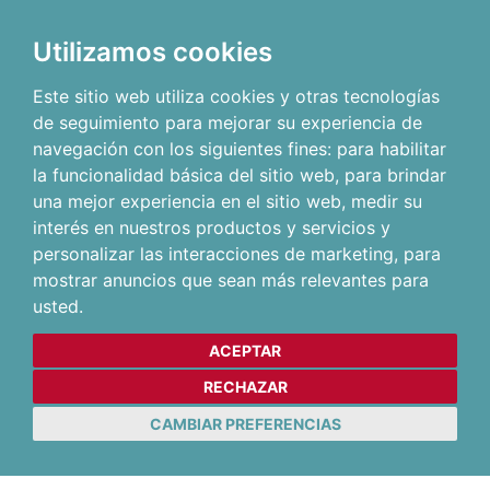
Utilizamos cookies
Este sitio web utiliza cookies y otras tecnologías
de seguimiento para mejorar su experiencia de
navegación con los siguientes fines:
para habilitar
la funcionalidad básica del sitio web
,
para brindar
una mejor experiencia en el sitio web
,
medir su
interés en nuestros productos y servicios y
personalizar las interacciones de marketing
,
para
mostrar anuncios que sean más relevantes para
usted
.
ACEPTAR
RECHAZAR
CAMBIAR PREFERENCIAS