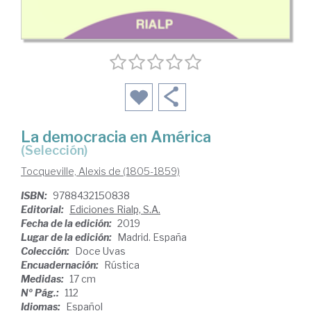
La democracia en América
(selección)
Tocqueville, Alexis de (1805-1859)
ISBN:
9788432150838
Editorial:
Ediciones Rialp, S.A.
Fecha de la edición:
2019
Lugar de la edición:
Madrid. España
Colección:
Doce Uvas
Encuadernación:
Rústica
Medidas:
17 cm
Nº Pág.:
112
Idiomas:
Español