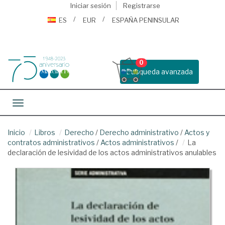
Iniciar sesión
Registrarse
ES
EUR
ESPAÑA PENINSULAR
0
Busqueda avanzada
Toggle navigation
Inicio
Libros
Derecho
/
Derecho administrativo
/
Actos y
contratos administrativos
/
Actos administrativos
/
La
declaración de lesividad de los actos administrativos anulables