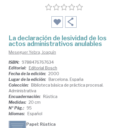
La declaración de lesividad de los
actos administrativos anulables
Meseguer Yebra, Joaquín
ISBN:
9788476767634
Editorial:
Editorial Bosch
Fecha de la edición:
2000
Lugar de la edición:
Barcelona. España
Colección:
Biblioteca básica de práctica procesal.
Administrativa
Encuadernación:
Rústica
Medidas:
20 cm
Nº Pág.:
95
Idiomas:
Español
Papel: Rústica