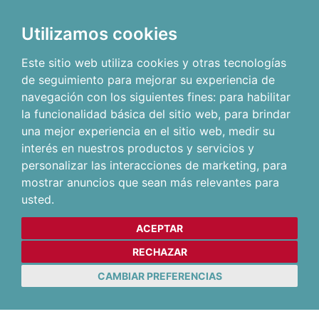
Utilizamos cookies
Este sitio web utiliza cookies y otras tecnologías
de seguimiento para mejorar su experiencia de
navegación con los siguientes fines:
para habilitar
la funcionalidad básica del sitio web
,
para brindar
una mejor experiencia en el sitio web
,
medir su
interés en nuestros productos y servicios y
personalizar las interacciones de marketing
,
para
mostrar anuncios que sean más relevantes para
usted
.
ACEPTAR
RECHAZAR
CAMBIAR PREFERENCIAS