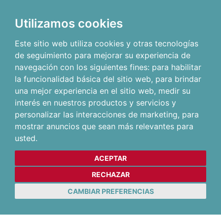
Utilizamos cookies
Este sitio web utiliza cookies y otras tecnologías
de seguimiento para mejorar su experiencia de
navegación con los siguientes fines:
para habilitar
la funcionalidad básica del sitio web
,
para brindar
una mejor experiencia en el sitio web
,
medir su
interés en nuestros productos y servicios y
personalizar las interacciones de marketing
,
para
mostrar anuncios que sean más relevantes para
usted
.
ACEPTAR
RECHAZAR
CAMBIAR PREFERENCIAS