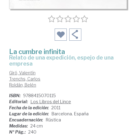
La cumbre infinita
relato de una expedición, espejo de una
empresa
Giró, Valentín
Trenchs, Carlos
Roldán, Belén
ISBN:
9788415070115
Editorial:
Los Libros del Lince
Fecha de la edición:
2011
Lugar de la edición:
Barcelona. España
Encuadernación:
Rústica
Medidas:
24 cm
Nº Pág.:
240