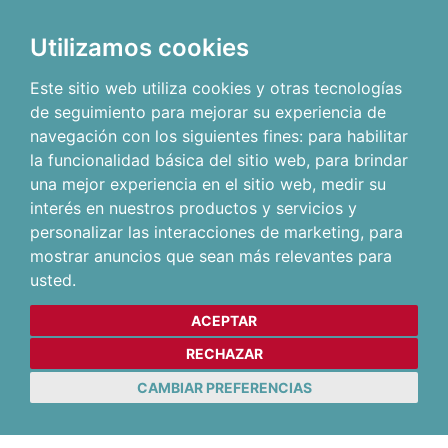
Utilizamos cookies
Este sitio web utiliza cookies y otras tecnologías
de seguimiento para mejorar su experiencia de
navegación con los siguientes fines:
para habilitar
la funcionalidad básica del sitio web
,
para brindar
una mejor experiencia en el sitio web
,
medir su
interés en nuestros productos y servicios y
personalizar las interacciones de marketing
,
para
mostrar anuncios que sean más relevantes para
usted
.
ACEPTAR
RECHAZAR
CAMBIAR PREFERENCIAS