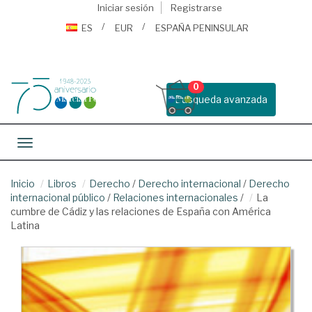
Iniciar sesión
Registrarse
ES
EUR
ESPAÑA PENINSULAR
0
Busqueda avanzada
Toggle navigation
Inicio
Libros
Derecho
/
Derecho internacional
/
Derecho
internacional público
/
Relaciones internacionales
/
La
cumbre de Cádiz y las relaciones de España con América
Latina