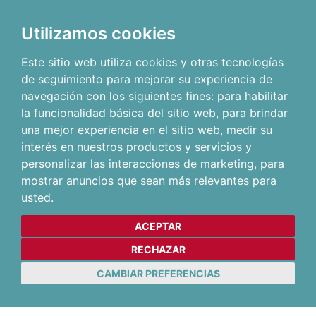
Utilizamos cookies
Este sitio web utiliza cookies y otras tecnologías
de seguimiento para mejorar su experiencia de
navegación con los siguientes fines:
para habilitar
la funcionalidad básica del sitio web
,
para brindar
una mejor experiencia en el sitio web
,
medir su
interés en nuestros productos y servicios y
personalizar las interacciones de marketing
,
para
mostrar anuncios que sean más relevantes para
usted
.
ACEPTAR
RECHAZAR
CAMBIAR PREFERENCIAS