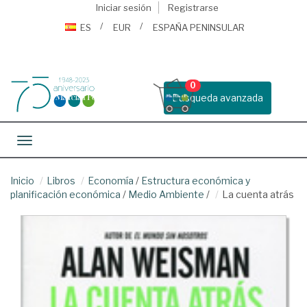
Iniciar sesión
Registrarse
ES
EUR
ESPAÑA PENINSULAR
0
Busqueda avanzada
Toggle navigation
Inicio
Libros
Economía
/
Estructura económica y
planificación económica
/
Medio Ambiente
/
La cuenta atrás