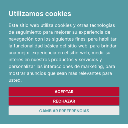
Utilizamos cookies
Este sitio web utiliza cookies y otras tecnologías
de seguimiento para mejorar su experiencia de
navegación con los siguientes fines:
para habilitar
la funcionalidad básica del sitio web
,
para brindar
una mejor experiencia en el sitio web
,
medir su
interés en nuestros productos y servicios y
personalizar las interacciones de marketing
,
para
mostrar anuncios que sean más relevantes para
usted
.
ACEPTAR
RECHAZAR
CAMBIAR PREFERENCIAS