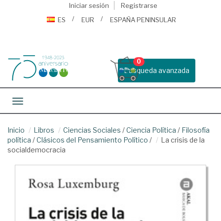
Iniciar sesión
Registrarse
ES
EUR
ESPAÑA PENINSULAR
0
Busqueda avanzada
Toggle navigation
Inicio
Libros
Ciencias Sociales
/
Ciencia Política
/
Filosofía
política
/
Clásicos del Pensamiento Político
/
La crisis de la
socialdemocracia