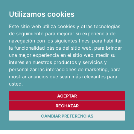
Utilizamos cookies
Este sitio web utiliza cookies y otras tecnologías
de seguimiento para mejorar su experiencia de
navegación con los siguientes fines:
para habilitar
la funcionalidad básica del sitio web
,
para brindar
una mejor experiencia en el sitio web
,
medir su
interés en nuestros productos y servicios y
personalizar las interacciones de marketing
,
para
mostrar anuncios que sean más relevantes para
usted
.
ACEPTAR
RECHAZAR
CAMBIAR PREFERENCIAS