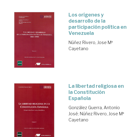
Los orígenes y
desarrollo de la
participación política en
Venezuela
Núñez Rivero, Jose Mª
Cayetano
La libertad religiosa en
la Constitución
Española
González Guerra, Antonio
José
;
Núñez Rivero, Jose Mª
Cayetano