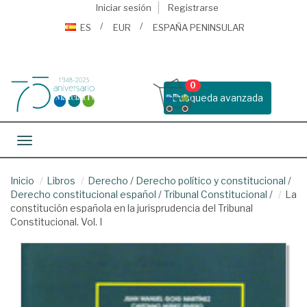
Iniciar sesión
Registrarse
ES
EUR
ESPAÑA PENINSULAR
0
Busqueda avanzada
Toggle navigation
Inicio
Libros
Derecho
/
Derecho político y constitucional
/
Derecho constitucional español
/
Tribunal Constitucional
/
La
constitución española en la jurisprudencia del Tribunal
Constitucional. Vol. I