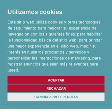
Utilizamos cookies
Este sitio web utiliza cookies y otras tecnologías
de seguimiento para mejorar su experiencia de
navegación con los siguientes fines:
para habilitar
la funcionalidad básica del sitio web
,
para brindar
una mejor experiencia en el sitio web
,
medir su
interés en nuestros productos y servicios y
personalizar las interacciones de marketing
,
para
mostrar anuncios que sean más relevantes para
usted
.
ACEPTAR
RECHAZAR
CAMBIAR PREFERENCIAS