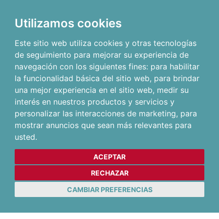
Utilizamos cookies
Este sitio web utiliza cookies y otras tecnologías
de seguimiento para mejorar su experiencia de
navegación con los siguientes fines:
para habilitar
la funcionalidad básica del sitio web
,
para brindar
una mejor experiencia en el sitio web
,
medir su
interés en nuestros productos y servicios y
personalizar las interacciones de marketing
,
para
mostrar anuncios que sean más relevantes para
usted
.
ACEPTAR
RECHAZAR
CAMBIAR PREFERENCIAS