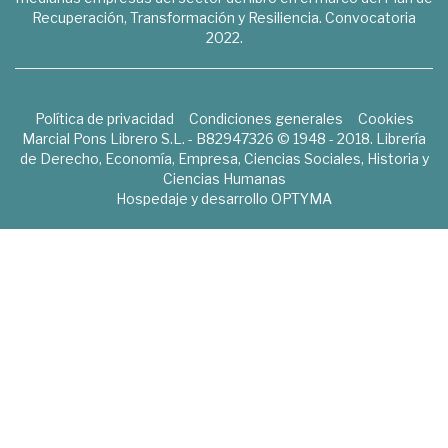
Recuperación, Transformación y Resiliencia. Convocatoria
2022.
Política de privacidad
Condiciones generales
Cookies
Marcial Pons Librero S.L. - B82947326 © 1948 - 2018. Librería
de Derecho, Economía, Empresa, Ciencias Sociales, Historia y
Ciencias Humanas
Hospedaje y desarrollo
OPTYMA