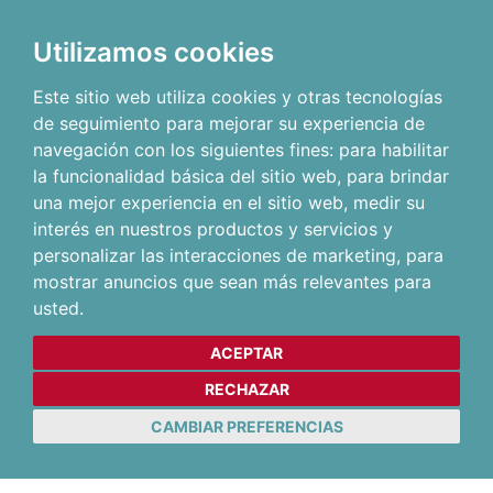
Utilizamos cookies
Este sitio web utiliza cookies y otras tecnologías
de seguimiento para mejorar su experiencia de
navegación con los siguientes fines:
para habilitar
la funcionalidad básica del sitio web
,
para brindar
una mejor experiencia en el sitio web
,
medir su
interés en nuestros productos y servicios y
personalizar las interacciones de marketing
,
para
mostrar anuncios que sean más relevantes para
usted
.
ACEPTAR
RECHAZAR
CAMBIAR PREFERENCIAS