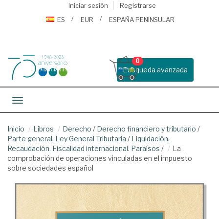
Iniciar sesión
Registrarse
ES
EUR
ESPAÑA PENINSULAR
0
Busqueda avanzada
Toggle navigation
Inicio
Libros
Derecho
/
Derecho financiero y tributario
/
Parte general. Ley General Tributaria
/
Liquidación.
Recaudación. Fiscalidad internacional. Paraísos
/
La
comprobación de operaciones vinculadas en el impuesto
sobre sociedades español