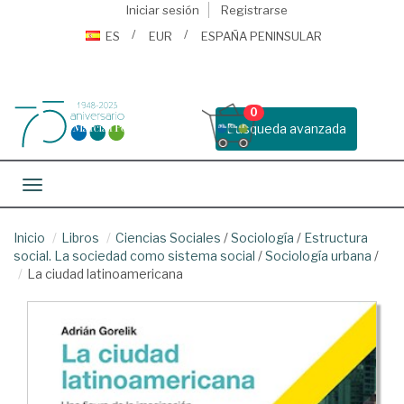
Iniciar sesión
Registrarse
ES
EUR
ESPAÑA PENINSULAR
0
Busqueda avanzada
Toggle navigation
Inicio
Libros
Ciencias Sociales
/
Sociología
/
Estructura
social. La sociedad como sistema social
/
Sociología urbana
/
La ciudad latinoamericana