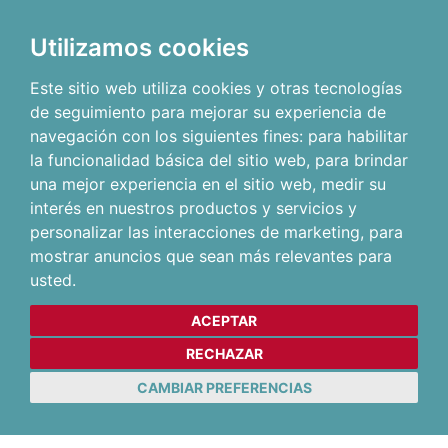
Utilizamos cookies
Este sitio web utiliza cookies y otras tecnologías
de seguimiento para mejorar su experiencia de
navegación con los siguientes fines:
para habilitar
la funcionalidad básica del sitio web
,
para brindar
una mejor experiencia en el sitio web
,
medir su
interés en nuestros productos y servicios y
personalizar las interacciones de marketing
,
para
mostrar anuncios que sean más relevantes para
usted
.
ACEPTAR
RECHAZAR
CAMBIAR PREFERENCIAS