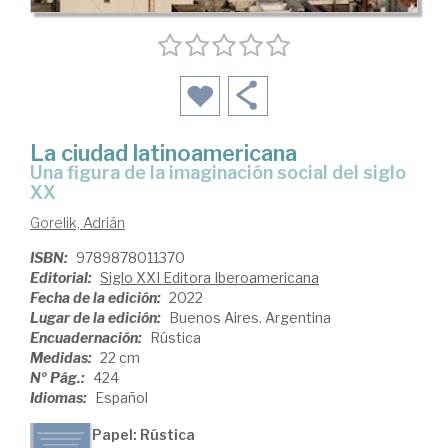
La ciudad latinoamericana
una figura de la imaginación social del siglo
XX
Gorelik, Adrián
ISBN:
9789878011370
Editorial:
Siglo XXI Editora Iberoamericana
Fecha de la edición:
2022
Lugar de la edición:
Buenos Aires. Argentina
Encuadernación:
Rústica
Medidas:
22 cm
Nº Pág.:
424
Idiomas:
Español
Papel: Rústica