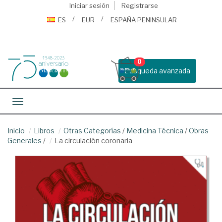
Iniciar sesión
Registrarse
ES
EUR
ESPAÑA PENINSULAR
0
Busqueda avanzada
Toggle navigation
Inicio
Libros
Otras Categorías
/
Medicina Técnica
/
Obras
Generales
/
La circulación coronaria