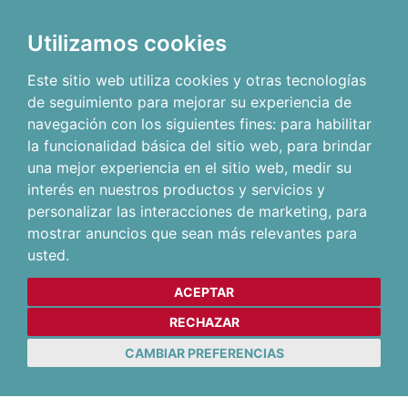
Utilizamos cookies
Este sitio web utiliza cookies y otras tecnologías
de seguimiento para mejorar su experiencia de
navegación con los siguientes fines:
para habilitar
la funcionalidad básica del sitio web
,
para brindar
una mejor experiencia en el sitio web
,
medir su
interés en nuestros productos y servicios y
personalizar las interacciones de marketing
,
para
mostrar anuncios que sean más relevantes para
usted
.
ACEPTAR
RECHAZAR
CAMBIAR PREFERENCIAS