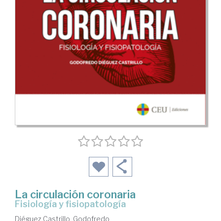
La circulación coronaria
fisiología y fisiopatología
Diéguez Castrillo, Godofredo