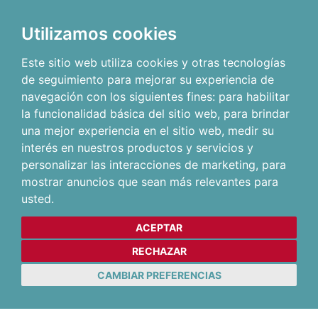
Utilizamos cookies
Este sitio web utiliza cookies y otras tecnologías
de seguimiento para mejorar su experiencia de
navegación con los siguientes fines:
para habilitar
la funcionalidad básica del sitio web
,
para brindar
una mejor experiencia en el sitio web
,
medir su
interés en nuestros productos y servicios y
personalizar las interacciones de marketing
,
para
mostrar anuncios que sean más relevantes para
usted
.
ACEPTAR
RECHAZAR
CAMBIAR PREFERENCIAS