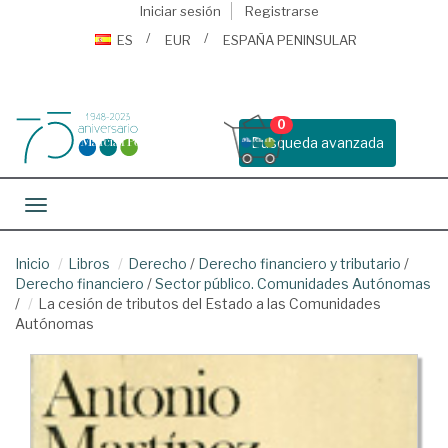
Iniciar sesión
Registrarse
ES
EUR
ESPAÑA PENINSULAR
0
Busqueda avanzada
Toggle navigation
Inicio
Libros
Derecho
/
Derecho financiero y tributario
/
Derecho financiero
/
Sector público. Comunidades Autónomas
/
La cesión de tributos del Estado a las Comunidades
Autónomas