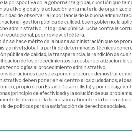
e la perspectiva de la gobernanza global, cuestión que tam
istrativo global y la actuación en la materia de organizacion
tunidad de observar la importancia de la buena administra
nacional, gestión pública de calidad, buen gobierno, la apli
ho administrativo, integridad pública, lucha contra la corru
o reputacional, peer review, etcétera.
ién se hace mérito de la buena administración que se prom
ís y a nivel global- a partir de determinadas técnicas concre
ón pública de calidad, la transparencia, la rendición de cuent
ificación de los procedimientos, la desburocratización, la s
as tecnologías al procedimiento administrativo.
consideraciones que se exponen procuran demostrar como l
istrativo deben poner en el centro a los ciudadanos, el desar
mico; propio de un Estado Desarrollista) y, por consiguiente
nas (principio de efectividad) y la solución de sus problem
mente la obra aborda la cuestión atinente a la buena admini
ia de políticas para la satisfacción de derechos sociales.