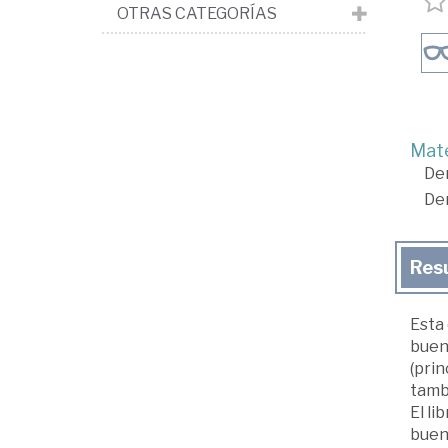
OTRAS CATEGORÍAS
Mate
De
De
Res
Esta 
buena
(pri
tambi
El l
buena