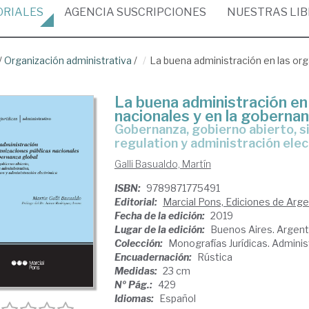
ORIALES
AGENCIA
SUSCRIPCIONES
NUESTRAS
LI
/
Organización administrativa
/
La buena administración en las org
La buena administración en
nacionales y en la gobernan
gobernanza, gobierno abierto, simplificación administrativa, better
regulation y administración ele
Galli Basualdo, Martín
ISBN:
9789871775491
Editorial:
Marcial Pons, Ediciones de Arge
Fecha de la edición:
2019
Lugar de la edición:
Buenos Aires. Argent
Colección:
Monografías Jurídicas. Adminis
Encuadernación:
Rústica
Medidas:
23 cm
Nº Pág.:
429
Idiomas:
Español