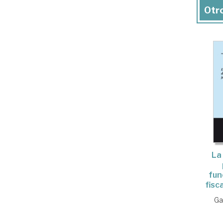
Otro
La
fun
fisc
Ga