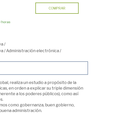
COMPRAR
8 horas
va
/
va
/
Administración electrónica
/
bal, realiza un estudio a propósito de la
cas, en orden a explicar su triple dimensión
erente a los poderes públicos), como así
s.
ocemos como gobernanza, buen gobierno,
 buena administración.