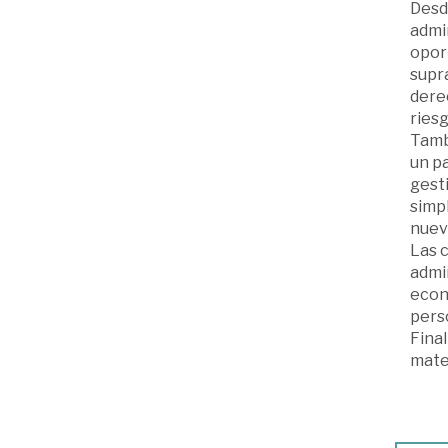
Desd
admin
opor
supra
derec
riesg
Tamb
un pa
gesti
simpl
nuev
Las 
admin
econó
perso
Final
mater