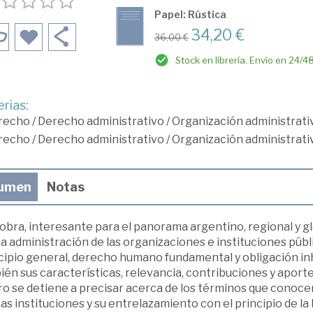
Papel: Rústica
34,20 €
36,00 €
Stock en librería. Envío en 24/4
rias:
recho
/
Derecho administrativo
/
Organización administrati
recho
/
Derecho administrativo
/
Organización administrati
umen
Notas
obra, interesante para el panorama argentino, regional y glo
 administración de las organizaciones e instituciones públi
ncipio general, derecho humano fundamental y obligación inh
én sus características, relevancia, contribuciones y aporte
ibro se detiene a precisar acerca de los términos que con
s instituciones y su entrelazamiento con el principio de la