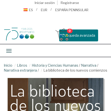
Iniciar sesión
Registrarse
ES
EUR
ESPAÑA PENINSULAR
0
Busqueda avanzada
Toggle navigation
Inicio
Libros
Historia y Ciencias Humanas
/
Narrativa
/
Narrativa extranjera
/
La biblioteca de los nuevos comienzos