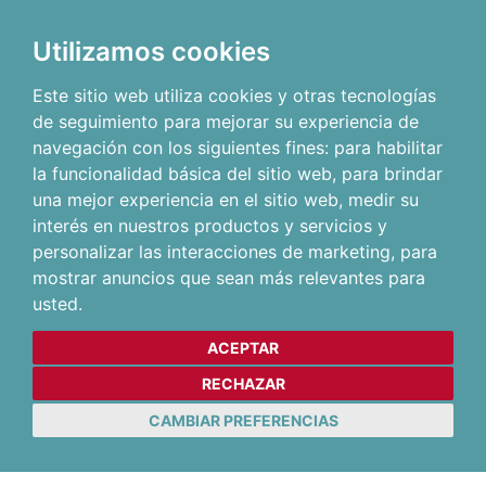
Utilizamos cookies
Este sitio web utiliza cookies y otras tecnologías
de seguimiento para mejorar su experiencia de
navegación con los siguientes fines:
para habilitar
la funcionalidad básica del sitio web
,
para brindar
una mejor experiencia en el sitio web
,
medir su
interés en nuestros productos y servicios y
personalizar las interacciones de marketing
,
para
mostrar anuncios que sean más relevantes para
usted
.
ACEPTAR
RECHAZAR
CAMBIAR PREFERENCIAS