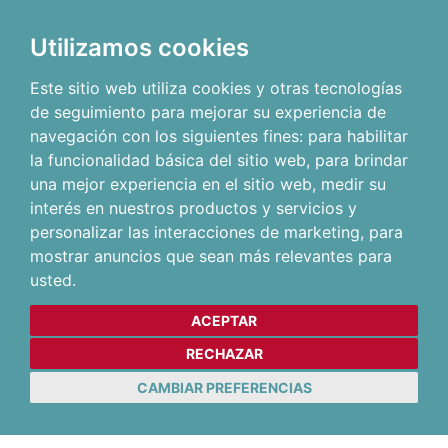
Utilizamos cookies
Este sitio web utiliza cookies y otras tecnologías
de seguimiento para mejorar su experiencia de
navegación con los siguientes fines:
para habilitar
la funcionalidad básica del sitio web
,
para brindar
una mejor experiencia en el sitio web
,
medir su
interés en nuestros productos y servicios y
personalizar las interacciones de marketing
,
para
mostrar anuncios que sean más relevantes para
usted
.
ACEPTAR
RECHAZAR
CAMBIAR PREFERENCIAS