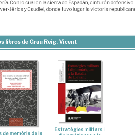
lería. Con lo cual en la sierra de Espadán, cinturón defensiv
ver-Jérica y Caudiel, donde tuvo lugar la victoria republicana
s libros de Grau Reig, Vicent
Estratègies militars i
s de memòria de la