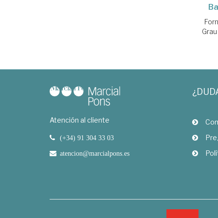
Ba
Forn
Grau 
¿DUD
Atención al cliente
Com
Pre
(+34) 91 304 33 03
Polí
atencion@marcialpons.es