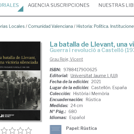
ORIALES
AGENCIA
SUSCRIPCIONES
NUESTRAS
LI
orias Locales
/
Comunidad Valenciana
/
Historia: Política. Institucion
La batalla de Llevant, una v
Guerra i revolució a Castelló (
Grau Reig, Vicent
ISBN:
9788417900625
Editorial:
Universitat Jaume I. (UJI)
Fecha de la edición:
2021
Lugar de la edición:
Castellón. España
Colección:
Història i Memòria
Encuadernación:
Rústica
Medidas:
24 cm
Nº Pág.:
680
Idiomas:
Español
Papel: Rústica