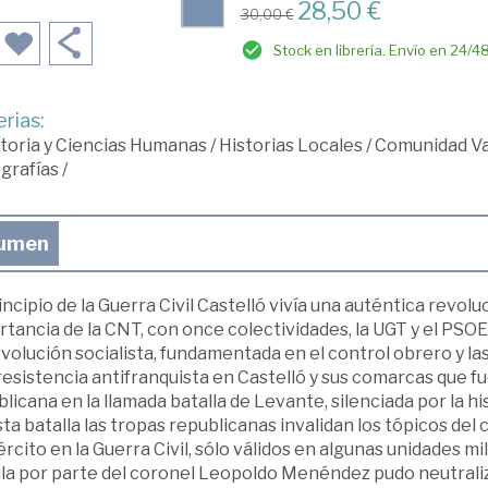
28,50 €
30,00 €
Stock en librería. Envío en 24/4
rias:
toria y Ciencias Humanas
/
Historias Locales
/
Comunidad Va
grafías
/
umen
incipio de la Guerra Civil Castelló vivía una auténtica revol
tancia de la CNT, con once colectividades, la UGT y el PSO
volución socialista, fundamentada en el control obrero y la
esistencia antifranquista en Castelló y sus comarcas que f
licana en la llamada batalla de Levante, silenciada por la hi
ta batalla las tropas republicanas invalidan los tópicos del c
ército en la Guerra Civil, sólo válidos en algunas unidades mi
la por parte del coronel Leopoldo Menéndez pudo neutraliza