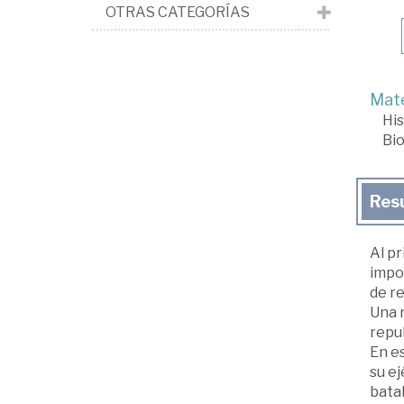
OTRAS CATEGORÍAS
Mate
His
Bio
Res
Al pr
impor
de re
Una r
repub
En es
su ej
batal