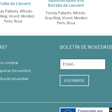
diplomàtiques a la
talla de Llevant
Batalla de Llevant
as Pallarés, Alfredo
;
Fornas Pallarés, Alfredo
;
Reig, Vicent
;
Monlleó
Grau Reig, Vicent
;
Monlleó
Peris, Rosa
Peris, Rosa
AS?
BOLETÍN DE NOVEDAD
o comprar
guntas frecuentes
tica de privacidad
SUSCRIBIRSE