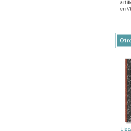
artil
en Vi
Otro
Lloc