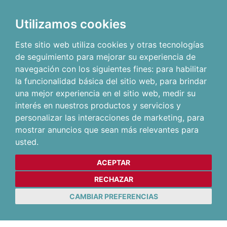
Utilizamos cookies
Este sitio web utiliza cookies y otras tecnologías
de seguimiento para mejorar su experiencia de
navegación con los siguientes fines:
para habilitar
la funcionalidad básica del sitio web
,
para brindar
una mejor experiencia en el sitio web
,
medir su
interés en nuestros productos y servicios y
personalizar las interacciones de marketing
,
para
mostrar anuncios que sean más relevantes para
usted
.
ACEPTAR
RECHAZAR
CAMBIAR PREFERENCIAS