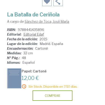
La Batalla de Ceriñola
A cargo de
Sánchez de Toca, José María
ISBN:
9788441435896
Editorial:
Editorial Edaf
Fecha de la edición:
2015
Lugar de la edición:
Madrid. España
Encuadernación:
Cartoné
Medidas:
32 cm
Nº Pág.:
48
Idiomas:
Español
Papel: Cartoné
12,00 €
Sin Stock. Disponible en 7/10 días.
COMPRAR