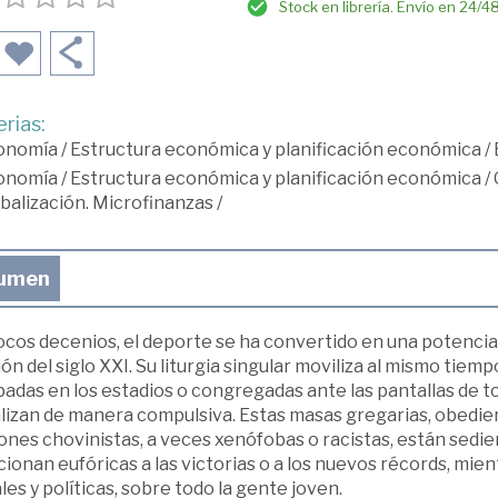
Stock en librería. Envío en 24/4
rias:
onomía
/
Estructura económica y planificación económica
/
onomía
/
Estructura económica y planificación económica
/
balización. Microfinanzas
/
umen
cos decenios, el deporte se ha convertido en una potencia 
ión del siglo XXI. Su liturgia singular moviliza al mismo ti
adas en los estadios o congregadas ante las pantallas de t
alizan de manera compulsiva. Estas masas gregarias, obedie
ones chovinistas, a veces xenófobas o racistas, están sedi
ionan eufóricas a las victorias o a los nuevos récords, mie
les y políticas, sobre todo la gente joven.