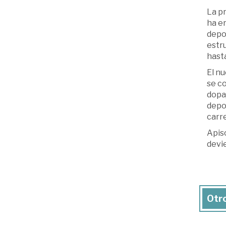
La p
ha e
depo
estru
hasta
El nu
se co
dopaj
depor
carre
Apis
devi
Otro