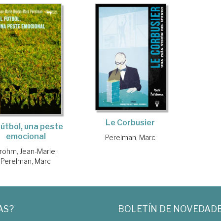
Le Corbusier
fútbol, una peste
emocional
Perelman, Marc
rohm, Jean-Marie
;
Perelman, Marc
AS?
BOLETÍN DE NOVEDAD