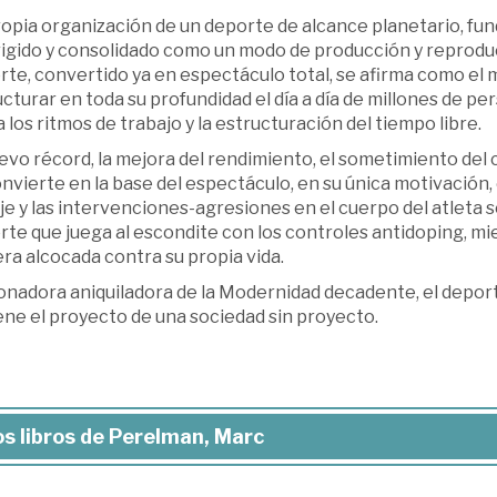
ropia organización de un deporte de alcance planetario, fu
rigido y consolidado como un modo de producción y reprodu
rte, convertido ya en espectáculo total, se afirma como el 
cturar en toda su profundidad el día a día de millones de per
 los ritmos de trabajo y la estructuración del tiempo libre.
evo récord, la mejora del rendimiento, el sometimiento del
nvierte en la base del espectáculo, en su única motivación, en 
e y las intervenciones-agresiones en el cuerpo del atleta 
te que juega al escondite con los controles antidoping, mie
ra alcocada contra su propia vida.
onadora aniquiladora de la Modernidad decadente, el deport
ene el proyecto de una sociedad sin proyecto.
s libros de Perelman, Marc