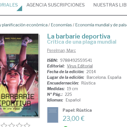
ORIALES
AGENCIA
SUSCRIPCIONES
NUESTRAS
LI
 planificación económica
/
Economías
/
Economía mundial y de paí
La barbarie deportiva
crítica de una plaga mundial
Perelman, Marc
ISBN:
9788492559541
Editorial:
Virus Editorial
Fecha de la edición:
2014
Lugar de la edición:
Barcelona. España
Encuadernación:
Rústica
Medidas:
19 cm
Nº Pág.:
225
Idiomas:
Español
Papel: Rústica
23,00 €