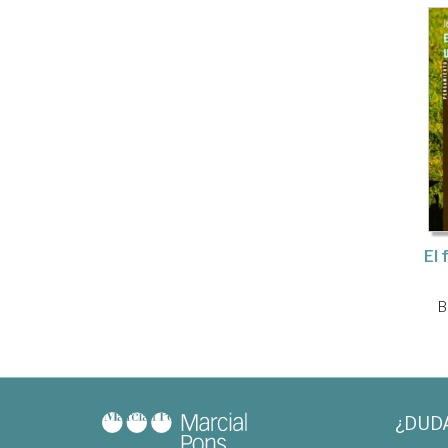
El 
B
¿DUD