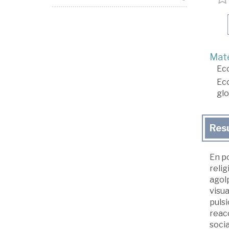
Mate
Ec
Ec
glo
Res
En po
relig
agolp
visu
pulsi
reacc
socia