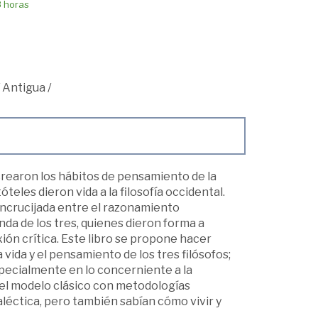
8 horas
/
Antigua
/
rearon los hábitos de pensamiento de la
teles dieron vida a la filosofía occidental.
encrucijada entre el razonamiento
banda de los tres, quienes dieron forma a
ón crítica. Este libro se propone hacer
la vida y el pensamiento de los tres filósofos;
specialmente en lo concerniente a la
o el modelo clásico con metodologías
ialéctica, pero también sabían cómo vivir y