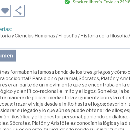
Stock en librería. Envío en 24/4
rias:
toria y Ciencias Humanas
/
Filosofía
/
Historia de la filosofía
umen
énes formaban la famosa banda de los tres griegos y cómo c
ra occidental? Para bien o para mal, Sócrates, Platón y Aristó
tres eran parte de un movimiento que se encontraba en la 
ógico y científico-racional; el mito y el logos. Son ellos, la 
ra manera de pensar mediante la argumentación y la reflexi
cosas: trazar el viaje desde el mito hasta el logos; describir 
siderar su legado y lo que aún se puede obtener de ellos; e
xión filosófica y el bienestar personal, poniendo en diálog
les. Sócrates, Platón y Aristóteles conocían la lógica y la d
morir, y es en esto, tal vez, donde reside su mayor fuerza.