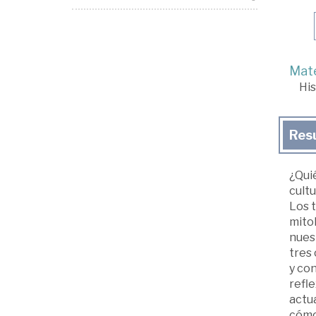
Mate
His
Res
¿Qui
cultu
Los 
mitol
nuest
tres 
y con
refle
actua
cómo 