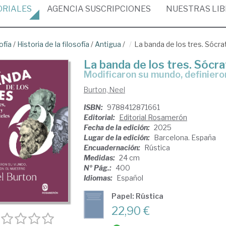
ORIALES
AGENCIA
SUSCRIPCIONES
NUESTRAS
LI
ofía
/
Historia de la filosofía
/
Antigua
/
La banda de los tres. Sócra
La banda de los tres. Sócra
Modificaron su mundo, definiero
Burton, Neel
ISBN:
9788412871661
Editorial:
Editorial Rosamerón
Fecha de la edición:
2025
Lugar de la edición:
Barcelona. España
Encuadernación:
Rústica
Medidas:
24 cm
Nº Pág.:
400
Idiomas:
Español
Papel: Rústica
22,90 €