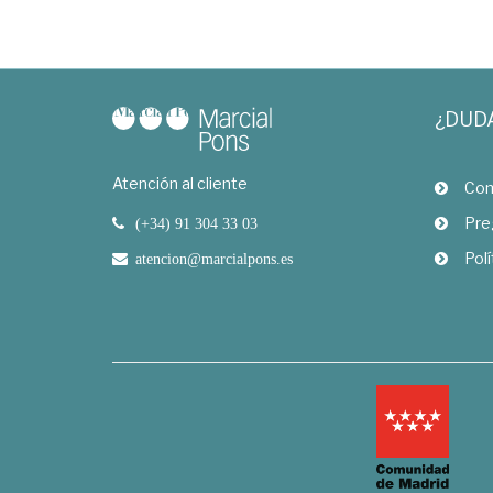
¿DUD
Atención al cliente
Com
Pre
(+34) 91 304 33 03
Polí
atencion@marcialpons.es