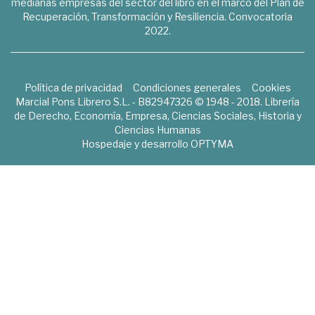
medianas empresas del sector del libro en el marco del Plan de
Recuperación, Transformación y Resiliencia. Convocatoria
2022.
Política de privacidad
Condiciones generales
Cookies
Marcial Pons Librero S.L. - B82947326 © 1948 - 2018. Librería
de Derecho, Economía, Empresa, Ciencias Sociales, Historia y
Ciencias Humanas
Hospedaje y desarrollo
OPTYMA