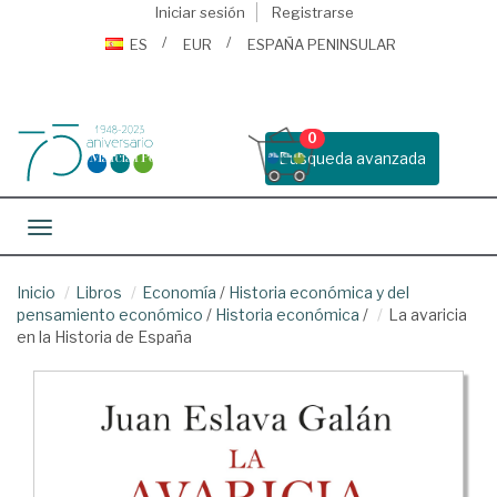
Iniciar sesión
Registrarse
ES
EUR
ESPAÑA PENINSULAR
0
Busqueda avanzada
Toggle navigation
Inicio
Libros
Economía
/
Historia económica y del
pensamiento económico
/
Historia económica
/
La avaricia
en la Historia de España