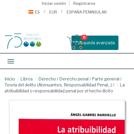
Iniciar sesión
Registrarse
ES
EUR
ESPAÑA PENINSULAR
0
Busqueda avanzada
Toggle navigation
Inicio
Libros
Derecho
/
Derecho penal
/
Parte general
/
Teoría del delito (Atenuantes, Responsabilidad Penal...)
/
La
atribuibilidad o responsabilidad penal por el hecho ilícito