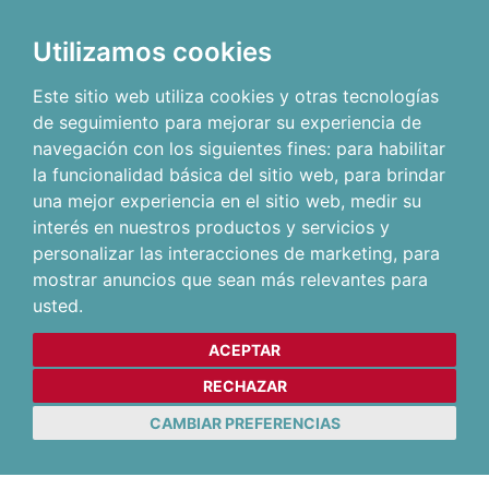
Utilizamos cookies
Este sitio web utiliza cookies y otras tecnologías
de seguimiento para mejorar su experiencia de
navegación con los siguientes fines:
para habilitar
la funcionalidad básica del sitio web
,
para brindar
una mejor experiencia en el sitio web
,
medir su
interés en nuestros productos y servicios y
personalizar las interacciones de marketing
,
para
mostrar anuncios que sean más relevantes para
usted
.
ACEPTAR
RECHAZAR
CAMBIAR PREFERENCIAS